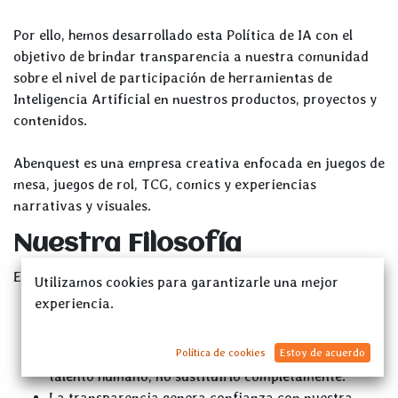
Por ello, hemos desarrollado esta Política de IA con el
objetivo de brindar transparencia a nuestra comunidad
sobre el nivel de participación de herramientas de
Inteligencia Artificial en nuestros productos, proyectos y
contenidos.
Abenquest es una empresa creativa enfocada en juegos de
mesa, juegos de rol, TCG, comics y experiencias
narrativas y visuales.
Nuestra Filosofía
En Abenquest creemos que:
Utilizamos cookies para garantizarle una mejor
experiencia.
La creatividad humana aporta el valor artístico,
emocional y cultural.
Las herramientas tecnológicas deben potenciar el
Política de cookies
Estoy de acuerdo
talento humano, no sustituirlo completamente.
La transparencia genera confianza con nuestra