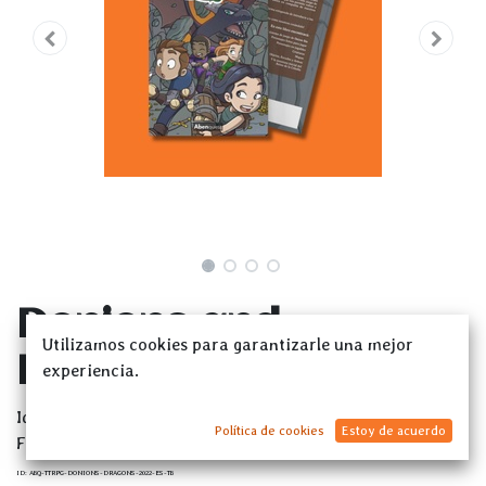
Donions and
Utilizamos cookies para garantizarle una mejor
Dragons TB + PDF
experiencia.
Idioma del Juego:
Español
Política de cookies
Estoy de acuerdo
Formato:
Tapa Blanda
ID:
ABQ-TTRPG-DONIONS-DRAGONS-2022-ES-TB